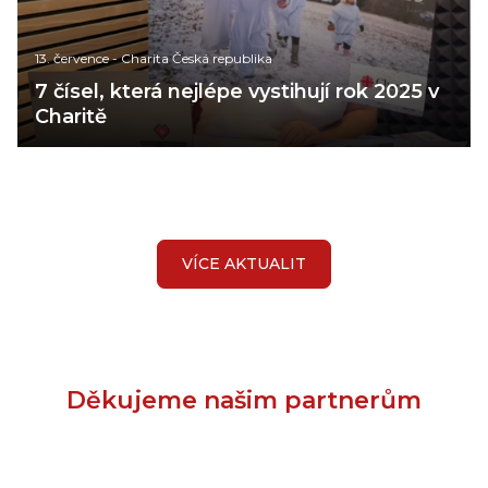
13. července
-
Charita Česká republika
7 čísel, která nejlépe vystihují rok 2025 v
Charitě
VÍCE AKTUALIT
Děkujeme našim partnerům