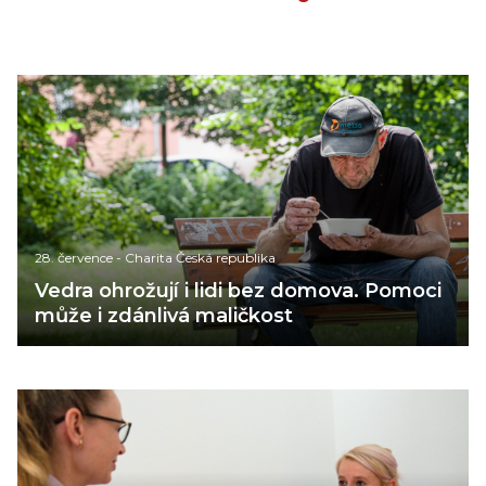
28. července
-
Charita Česká republika
Vedra ohrožují i lidi bez domova. Pomoci
může i zdánlivá maličkost